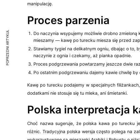
manipulację.
Proces parzenia
POPRZEDNI ARTYKUŁ
Do naczynia wsypujemy możliwie drobno zmieloną k
mieszamy — kawę po turecku miesza się przed zap
Stawiamy tygiel na delikatnym ogniu, dbając o to,
naczynie z ognia i czekamy, aż pianka opadnie.
Proces podgrzewania powtarzamy jeszcze dwie raz
Po ostatnim podgrzewaniu dajemy kawie chwilę by o
Kawę po turecku podajemy w specjalnych filiżankach
dodatkami nie stosuje się tu mleka, ani śmietanki.
Polska interpretacja 
Choć nazwa sugeruje, że polska kawa po turecku jest
różnic. Tradycyjna polska wersja często polega na z
wykorzystywane są mieszanki Arabiki i Robusty o niższ