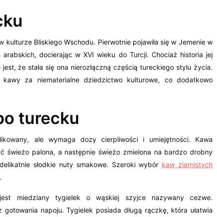
cku
w kulturze Bliskiego Wschodu. Pierwotnie pojawiła się w Jemenie w
arabskich, docierając w XVI wieku do Turcji. Chociaż historia jej
est, że stała się ona nierozłączną częścią tureckiego stylu życia.
j kawy za niematerialne dziedzictwo kulturowe, co dodatkowo
po turecku
ikowany, ale wymaga dozy cierpliwości i umiejętności. Kawa
ć świeżo palona, a następnie świeżo zmielona na bardzo drobny
delikatnie słodkie nuty smakowe. Szeroki wybór
kaw ziarnistych
.
est miedziany tygielek o wąskiej szyjce nazywany cezwe.
z gotowania napoju. Tygielek posiada długą rączkę, która ułatwia