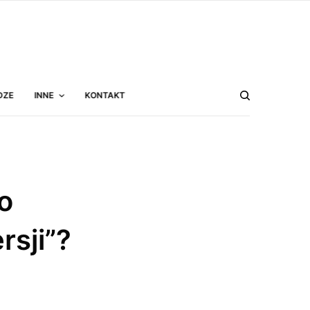
DZE
INNE
KONTAKT
o
rsji”?