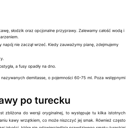
awę, słodzik oraz opcjonalne przyprawy. Zalewamy całość wodą i
arzeniem.
 by napój nie zaczął wrzeć. Kiedy zauważymy pianę, zdejmujemy
y.
stygła, a fusy opadły na dno.
, nazywanych demitasse, o pojemności 60-75 ml. Poza wstępnymi
kawy po turecku
 zbliżona do wersji oryginalnej, to występuje tu kilka istotnych
alaniu kawy wrzątkiem, co może niszczyć jej smak. Również często
ej jakości, które nie odzwierciedlają prawdziwego smaku tureckiej