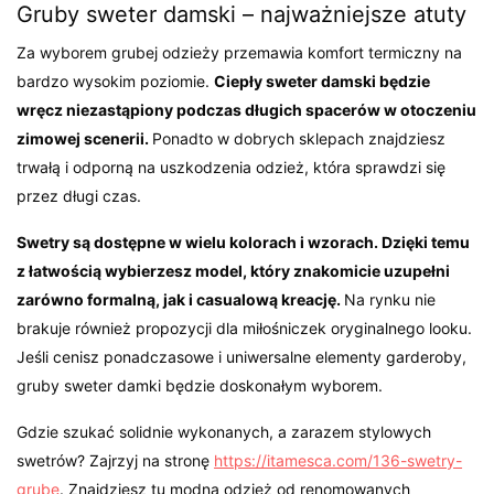
Gruby sweter damski – najważniejsze atuty
Za wyborem grubej odzieży przemawia komfort termiczny na
bardzo wysokim poziomie.
Ciepły sweter damski będzie
wręcz niezastąpiony podczas długich spacerów w otoczeniu
zimowej scenerii.
Ponadto w dobrych sklepach znajdziesz
trwałą i odporną na uszkodzenia odzież, która sprawdzi się
przez długi czas.
Swetry są dostępne w wielu kolorach i wzorach. Dzięki temu
z łatwością wybierzesz model, który znakomicie uzupełni
zarówno formalną, jak i casualową kreację.
Na rynku nie
brakuje również propozycji dla miłośniczek oryginalnego looku.
Jeśli cenisz ponadczasowe i uniwersalne elementy garderoby,
gruby sweter damki będzie doskonałym wyborem.
Gdzie szukać solidnie wykonanych, a zarazem stylowych
swetrów? Zajrzyj na stronę
https://itamesca.com/136-swetry-
grube
. Znajdziesz tu modną odzież od renomowanych