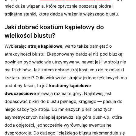
mieć duże wiązania, które optycznie poszerzą biodra i
trójkątne staniki, które dadzą wrażenie większego biustu.
Jaki dobrać kostium kąpielowy do
wielkości biustu?
Wybierając
stroje kąpielowe
, warto także pamiętać o
atrakcyjności biustu. Eksponowany bardziej niż pod bluzką,
powinien być właściwie utrzymywany, nawet jeśli w stroju nie
ma fiszbinów. Jak zatem dobrać krój kostiumu do rozmiaru i
kształtu piersi? O ile większość strojów jednoczęściowych ma
podobny fason, to już
kostiumy kąpielowe
dwuczęściowe
miewają rozmaite góry. Najłatwiej jest
dopasować bikini do biustu pełnego, krągłego — pasuje do
niego każdy typ stroju. Do mniejszych piersi oraz tych
asymetrycznych najlepiej sprawdzi się góra push-up, która
doda objętości, jednocześnie wyrównując ewentualne
dysproporcje. Do dużego i ciężkiego biustu rekomenduje się