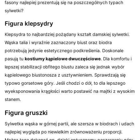
fasony najlepiej prezentują się na poszczególnych typach
sylwetki?
Figura klepsydry
Klepsydra to najbardziej pożądany kształt damskiej sylwetki.
Wąska talia i wyraźnie zaznaczony biust oraz biodra
potrzebują jedynie estetycznego podkreślenia. Doskonale
pasują tu
kostiumy kąpielowe dwuczęściowe
. Dla komfortu i
lepszej stabilizacji obfitego biustu zaleca się jednak wybór
kąpielowego biustonosza z usztywnieniem. Sprawdzają się
typowo gorsetowe góry. Jeśli chodzi o dół, to dla lepszego
wyeksponowania krągłości warto postawić na majtki z wysokim
stanem.
Figura gruszki
Sylwetka wąska w górnej partii, ale szersza w biodrach i udach
najlepiej wygląda po niewielkim zrównoważeniu proporcji.
Można tego dokonać np. dzięki optycznemu poszerzeniu góry.