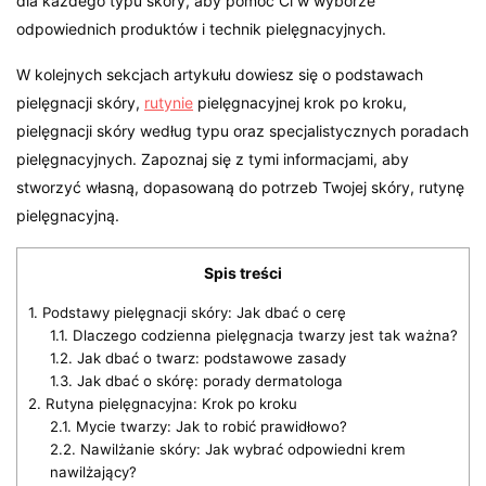
dla każdego typu skóry, aby pomóc Ci w wyborze
odpowiednich produktów i technik pielęgnacyjnych.
W kolejnych sekcjach artykułu dowiesz się o podstawach
pielęgnacji skóry,
rutynie
pielęgnacyjnej krok po kroku,
pielęgnacji skóry według typu oraz specjalistycznych poradach
pielęgnacyjnych. Zapoznaj się z tymi informacjami, aby
stworzyć własną, dopasowaną do potrzeb Twojej skóry, rutynę
pielęgnacyjną.
Spis treści
1.
Podstawy pielęgnacji skóry: Jak dbać o cerę
1.1.
Dlaczego codzienna pielęgnacja twarzy jest tak ważna?
1.2.
Jak dbać o twarz: podstawowe zasady
1.3.
Jak dbać o skórę: porady dermatologa
2.
Rutyna pielęgnacyjna: Krok po kroku
2.1.
Mycie twarzy: Jak to robić prawidłowo?
2.2.
Nawilżanie skóry: Jak wybrać odpowiedni krem
nawilżający?