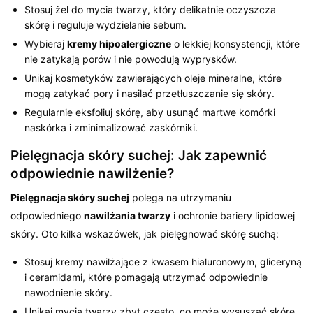
Stosuj żel do mycia twarzy, który delikatnie oczyszcza
skórę i reguluje wydzielanie sebum.
Wybieraj
kremy hipoalergiczne
o lekkiej konsystencji, które
nie zatykają porów i nie powodują wyprysków.
Unikaj kosmetyków zawierających oleje mineralne, które
mogą zatykać pory i nasilać przetłuszczanie się skóry.
Regularnie eksfoliuj skórę, aby usunąć martwe komórki
naskórka i zminimalizować zaskórniki.
Pielęgnacja skóry suchej: Jak zapewnić
odpowiednie nawilżenie?
Pielęgnacja skóry suchej
polega na utrzymaniu
odpowiedniego
nawilżania twarzy
i ochronie bariery lipidowej
skóry. Oto kilka wskazówek, jak pielęgnować skórę suchą:
Stosuj kremy nawilżające z kwasem hialuronowym, gliceryną
i ceramidami, które pomagają utrzymać odpowiednie
nawodnienie skóry.
Unikaj mycia twarzy zbyt często, co może wysuszać skórę.