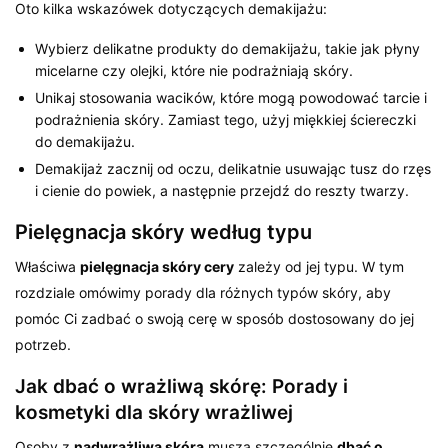
Oto kilka wskazówek dotyczących demakijażu:
Wybierz delikatne produkty do demakijażu, takie jak płyny
micelarne czy olejki, które nie podrażniają skóry.
Unikaj stosowania wacików, które mogą powodować tarcie i
podrażnienia skóry. Zamiast tego, użyj miękkiej ściereczki
do demakijażu.
Demakijaż zacznij od oczu, delikatnie usuwając tusz do rzęs
i cienie do powiek, a następnie przejdź do reszty twarzy.
Pielęgnacja skóry według typu
Właściwa
pielęgnacja skóry cery
zależy od jej typu. W tym
rozdziale omówimy porady dla różnych typów skóry, aby
pomóc Ci zadbać o swoją cerę w sposób dostosowany do jej
potrzeb.
Jak dbać o wrażliwą skórę: Porady i
kosmetyki dla skóry wrażliwej
Osoby z
nadwrażliwą skórą
muszą szczególnie
dbać o