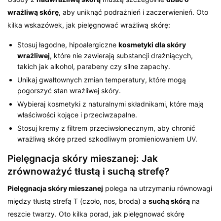
wrażliwą skórę
, aby uniknąć podrażnień i zaczerwienień. Oto
kilka wskazówek, jak pielęgnować wrażliwą skórę:
Stosuj łagodne, hipoalergiczne
kosmetyki dla skóry
wrażliwej
, które nie zawierają substancji drażniących,
takich jak alkohol, parabeny czy silne zapachy.
Unikaj gwałtownych zmian temperatury, które mogą
pogorszyć stan wrażliwej skóry.
Wybieraj kosmetyki z naturalnymi składnikami, które mają
właściwości kojące i przeciwzapalne.
Stosuj kremy z filtrem przeciwsłonecznym, aby chronić
wrażliwą skórę przed szkodliwym promieniowaniem UV.
Pielęgnacja skóry mieszanej: Jak
zrównoważyć tłustą i suchą strefę?
Pielęgnacja skóry mieszanej
polega na utrzymaniu równowagi
między tłustą strefą T (czoło, nos, broda) a
suchą skórą
na
reszcie twarzy. Oto kilka porad, jak pielęgnować skórę