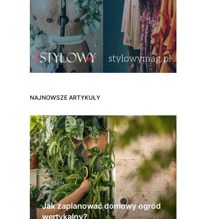
NAJNOWSZE ARTYKUŁY
Jak zaplanować domowy ogród
wertykalny?