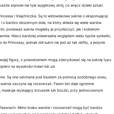
żda stanowi nie tyle wyjątkowy strój, co wręcz dzieło sztuki.
rincessa / Księżniczka. Są to widowiskowe suknie o eksponującej
 i o bardzo obszernym dole, na który składa się wiele warstw.
im, ponieważ suknia mogłaby je przytłoczyć, jak i kobietom
mów. Nieco bardziej uniwersalna względem wielu typów sylwetki,
o do Princessy, jednak dół sukni nie jest aż tak obfity, a jedynie
 swojej figury, z powodzeniem mogą zdecydować się na suknię typu
 dopiero na wysokości kolan lub ud.
mpire. Są one odcinane pod biustem za pomocą ozdobnego szwu,
 suknia zaczyna się rozszerzać. Fason ten daje ogromne
i, maskuje wystający brzuszek lub boczki, przy jednoczesnym
h fasonach. Mimo braku warstw i rozszerzeń mogą być bardzo