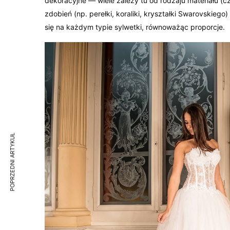
dekoracyjne — wiele zależy tu od rodzaju materiału (c
zdobień (np. perełki, koraliki, kryształki Swarovskie
się na każdym typie sylwetki, równoważąc proporcje.
POPRZEDNI ARTYKUŁ