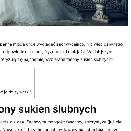
a panna młoda chce wyglądać zachwycająco. Nic więc dziwnego,
odpowiedniej kreacji, fryzury jak i makijażu. W niniejszym
teryzują się najchętniej wybierane fasony sukien ślubnych?
ć je do sylwetki?
sony sukien ślubnych
uczta dla oka. Zachwyca mnogość fasonów, kolorystyka (już nie
cje. Nawet, ktoś dotychczas zdecydowany na jeden fason może