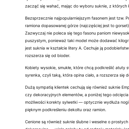
zacząć się wahać, mając do wyboru suknie, z których ka
Bezsprzecznie najpopularniejszym fasonem jest tzw. P
ramiona dopasowanej górze (najczęściej jest to gorset)
Zazwyczaj nie poleca się tego fasonu paniom niewysok
puszystym, ponieważ taki model może dodawać kilogra
jest suknia w kształcie litery A. Cechuje ją podobieństw
rozszerza się od bioder.
Kobiety wysokie, smukłe, które chcą podkreślić atuty
syrenka, czyli taką, która opina ciało, a rozszerza się
Dużą sympatią klientek cechują się również suknie E
czy dekoracyjnych elementów, a poniżej tego odcięcia
możliwości korekty sylwetki — optycznie wydłuża nog
pięknym podkreśleniu dekoltu oraz ramion.
Cenione są również suknie ślubne i weselne o prostyc