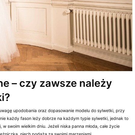
ne – czy zawsze należy
ki?
d uwagę upodobania oraz dopasowanie modelu do sylwetki, przy
ie każdy fason leży dobrze na każdym typie sylwetki, jednak to
 w swoim wielkim dniu. Jeżeli niska panna młoda, całe życie
iężniczka, niech podąża za swoimi marzeniami.