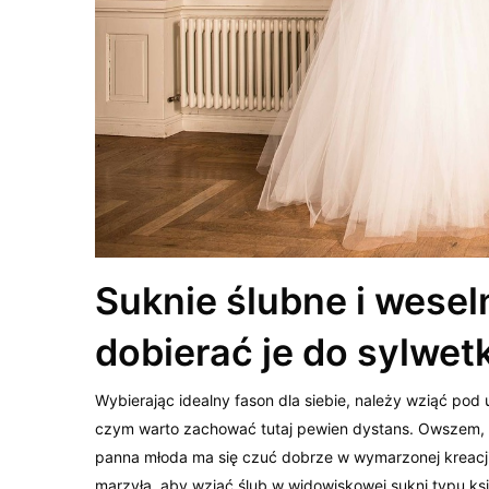
Suknie ślubne i wesel
dobierać je do sylwet
Wybierając idealny fason dla siebie, należy wziąć po
czym warto zachować tutaj pewien dystans. Owszem, n
panna młoda ma się czuć dobrze w wymarzonej kreacji,
marzyła, aby wziąć ślub w widowiskowej sukni typu ks