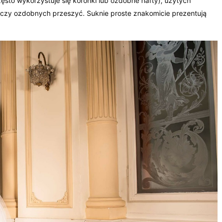
zęsto wykorzystuje się koronki lub ozdobne hafty), użytych
go) czy ozdobnych przeszyć. Suknie proste znakomicie prezentują