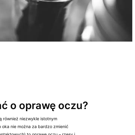
ać o oprawę oczu?
ą również niezwykle istotnym
o oka nie można za bardzo zmienić
ntaktowych) to oprawę oczu – rzęsy i