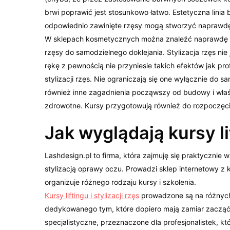
brwi poprawić jest stosunkowo łatwo. Estetyczna linia br
odpowiednio zawinięte rzęsy mogą stworzyć naprawdę
W sklepach kosmetycznych można znaleźć naprawdę 
rzęsy do samodzielnego doklejania. Stylizacja rzęs nie 
rękę z pewnością nie przyniesie takich efektów jak prof
stylizacji rzęs. Nie ograniczają się one wyłącznie do s
również inne zagadnienia począwszy od budowy i właśc
zdrowotne. Kursy przygotowują również do rozpoczęcia
Jak wyglądają kursy lif
Lashdesign.pl to firma, która zajmuję się praktycznie 
stylizacją oprawy oczu. Prowadzi sklep internetowy z 
organizuje różnego rodzaju kursy i szkolenia.
Kursy liftingu i stylizacji rzęs
prowadzone są na różnyc
dedykowanego tym, które dopiero mają zamiar zacząć 
specjalistyczne, przeznaczone dla profesjonalistek, kt