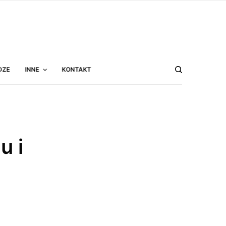
DZE
INNE
KONTAKT
u i