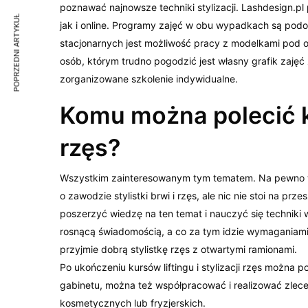
poznawać najnowsze techniki stylizacji. Lashdesign.p
POPRZEDNI ARTYKUŁ
jak i online. Programy zajęć w obu wypadkach są po
stacjonarnych jest możliwość pracy z modelkami pod o
osób, którym trudno pogodzić jest własny grafik zaję
zorganizowane szkolenie indywidualne.
Komu można polecić kur
rzęs?
Wszystkim zainteresowanym tym tematem. Na pewno w
o zawodzie stylistki brwi i rzęs, ale nic nie stoi na prz
poszerzyć wiedzę na ten temat i nauczyć się techniki
rosnącą świadomością, a co za tym idzie wymaganiami 
przyjmie dobrą stylistkę rzęs z otwartymi ramionami.
Po ukończeniu kursów liftingu i stylizacji rzęs można 
gabinetu, można też współpracować i realizować zlec
kosmetycznych lub fryzjerskich.