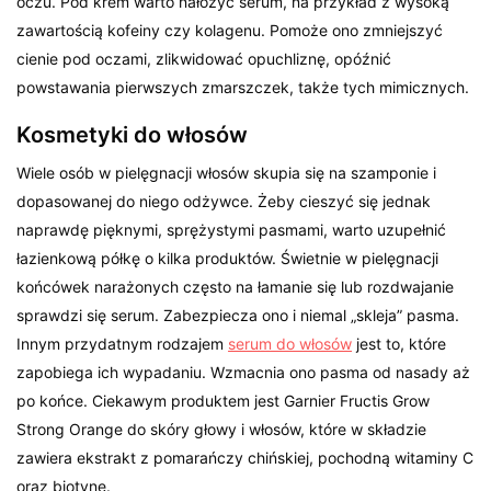
oczu. Pod krem warto nałożyć serum, na przykład z wysoką
zawartością kofeiny czy kolagenu. Pomoże ono zmniejszyć
cienie pod oczami, zlikwidować opuchliznę, opóźnić
powstawania pierwszych zmarszczek, także tych mimicznych.
Kosmetyki do włosów
Wiele osób w pielęgnacji włosów skupia się na szamponie i
dopasowanej do niego odżywce. Żeby cieszyć się jednak
naprawdę pięknymi, sprężystymi pasmami, warto uzupełnić
łazienkową półkę o kilka produktów. Świetnie w pielęgnacji
końcówek narażonych często na łamanie się lub rozdwajanie
sprawdzi się serum. Zabezpiecza ono i niemal „skleja” pasma.
Innym przydatnym rodzajem
serum do włosów
jest to, które
zapobiega ich wypadaniu. Wzmacnia ono pasma od nasady aż
po końce. Ciekawym produktem jest Garnier Fructis Grow
Strong Orange do skóry głowy i włosów, które w składzie
zawiera ekstrakt z pomarańczy chińskiej, pochodną witaminy C
oraz biotynę.