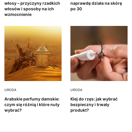
włosy – przyczyny rzadkich
naprawdę działa na skórę
włosów i sposoby na ich
po 30
wzmocnienie
URODA
URODA
Arabskie perfumy damskie:
Klej do rzęs: jak wybrać
czym się różnią i które nuty
bezpieczny i trwały
wybrać?
produkt?