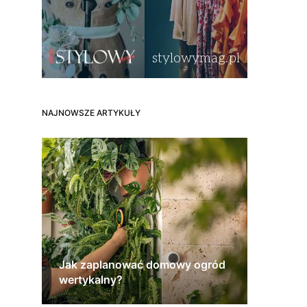
NAJNOWSZE ARTYKUŁY
Jak zaplanować domowy ogród
wertykalny?