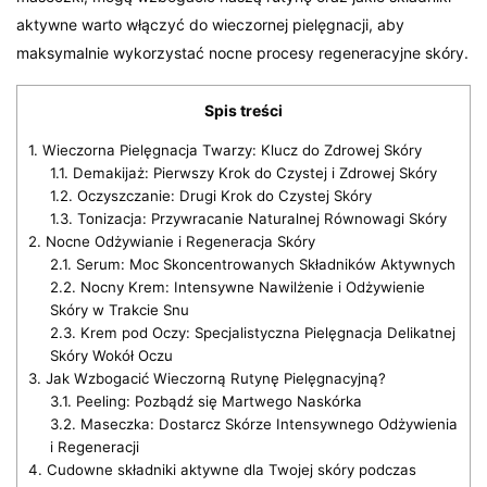
aktywne warto włączyć do wieczornej pielęgnacji, aby
maksymalnie wykorzystać nocne procesy regeneracyjne skóry.
Spis treści
1.
Wieczorna Pielęgnacja Twarzy: Klucz do Zdrowej Skóry
1.1.
Demakijaż: Pierwszy Krok do Czystej i Zdrowej Skóry
1.2.
Oczyszczanie: Drugi Krok do Czystej Skóry
1.3.
Tonizacja: Przywracanie Naturalnej Równowagi Skóry
2.
Nocne Odżywianie i Regeneracja Skóry
2.1.
Serum: Moc Skoncentrowanych Składników Aktywnych
2.2.
Nocny Krem: Intensywne Nawilżenie i Odżywienie
Skóry w Trakcie Snu
2.3.
Krem pod Oczy: Specjalistyczna Pielęgnacja Delikatnej
Skóry Wokół Oczu
3.
Jak Wzbogacić Wieczorną Rutynę Pielęgnacyjną?
3.1.
Peeling: Pozbądź się Martwego Naskórka
3.2.
Maseczka: Dostarcz Skórze Intensywnego Odżywienia
i Regeneracji
4.
Cudowne składniki aktywne dla Twojej skóry podczas