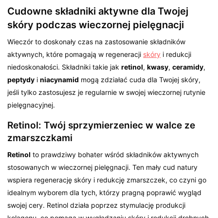
Cudowne składniki aktywne dla Twojej
skóry podczas wieczornej pielęgnacji
Wieczór to doskonały czas na zastosowanie składników
aktywnych, które pomagają w regeneracji
skóry
i redukcji
niedoskonałości. Składniki takie jak
retinol
,
kwasy
,
ceramidy
,
peptydy
i
niacynamid
mogą zdziałać cuda dla Twojej skóry,
jeśli tylko zastosujesz je regularnie w swojej wieczornej rutynie
pielęgnacyjnej.
Retinol: Twój sprzymierzeniec w walce ze
zmarszczkami
Retinol
to prawdziwy bohater wśród składników aktywnych
stosowanych w wieczornej pielęgnacji. Ten mały cud natury
wspiera regenerację skóry i redukcję zmarszczek, co czyni go
idealnym wyborem dla tych, którzy pragną poprawić wygląd
swojej cery. Retinol działa poprzez stymulację produkcji
kolagenu, co pomaga w wygładzaniu skóry i redukcji drobnych