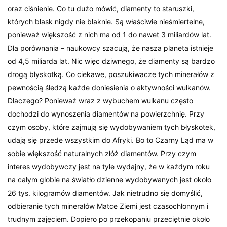
oraz ciśnienie. Co tu dużo mówić, diamenty to staruszki,
których blask nigdy nie blaknie. Są właściwie nieśmiertelne,
ponieważ większość z nich ma od 1 do nawet 3 miliardów lat.
Dla porównania – naukowcy szacują, że nasza planeta istnieje
od 4,5 miliarda lat. Nic więc dziwnego, że diamenty są bardzo
drogą błyskotką. Co ciekawe, poszukiwacze tych minerałów z
pewnością śledzą każde doniesienia o aktywności wulkanów.
Dlaczego? Ponieważ wraz z wybuchem wulkanu często
dochodzi do wynoszenia diamentów na powierzchnię. Przy
czym osoby, które zajmują się wydobywaniem tych błyskotek,
udają się przede wszystkim do Afryki. Bo to Czarny Ląd ma w
sobie większość naturalnych złóż diamentów. Przy czym
interes wydobywczy jest na tyle wydajny, że w każdym roku
na całym globie na światło dzienne wydobywanych jest około
26 tys. kilogramów diamentów. Jak nietrudno się domyślić,
odbieranie tych minerałów Matce Ziemi jest czasochłonnym i
trudnym zajęciem. Dopiero po przekopaniu przeciętnie około