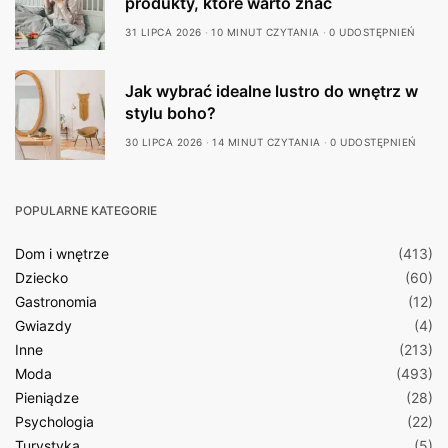
produkty, które warto znać
31 LIPCA 2026
10 MINUT CZYTANIA
0 UDOSTĘPNIEŃ
Jak wybrać idealne lustro do wnętrz w
stylu boho?
30 LIPCA 2026
14 MINUT CZYTANIA
0 UDOSTĘPNIEŃ
POPULARNE KATEGORIE
Dom i wnętrze
(413)
Dziecko
(60)
Gastronomia
(12)
Gwiazdy
(4)
Inne
(213)
Moda
(493)
Pieniądze
(28)
Psychologia
(22)
Turystyka
(5)